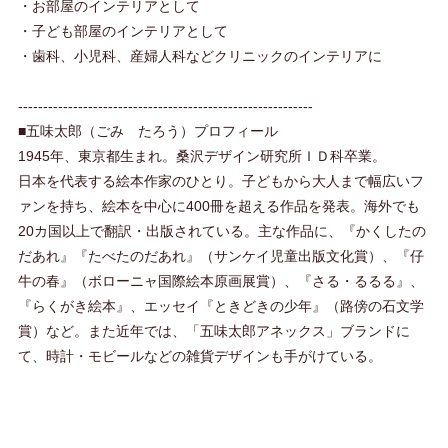
・お部屋のインテリアとして
・子ども部屋のインテリアとして
・歯科、小児科、産婦人科などクリニックのインテリアに
-----------------------------------------------------------
■五味太郎（ごみ たろう）プロフィール
1945年、東京都生まれ。桑沢デザイン研究所ＩＤ科卒業。
日本を代表する絵本作家のひとり。子どもから大人まで幅広いフ
ァンを持ち、絵本を中心に400冊を超える作品を発表。海外でも
20カ国以上で翻訳・出版されている。主な作品に、『かくしたの
だあれ』『たべたのだあれ』（サンケイ児童出版文化賞）、『仔
牛の春』（ボローニャ国際絵本原画展賞）、『さる・るるる』、
『らくがき絵本』、エッセイ『ときどきの少年』（路傍の石文学
賞）など。また近年では、「五味太郎アネックス」ブランドに
て、時計・モビールなどの雑貨デザインも手がけている。