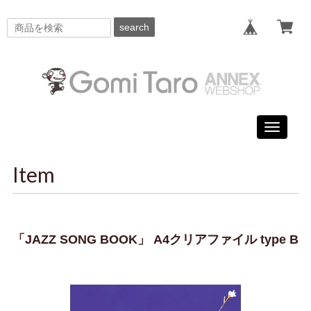
search
Toggle
navigati
Item
「JAZZ SONG BOOK」 A4クリアファイル type B