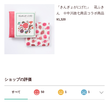
『きんぎょがにげた』 花ふき
ん ※中川政七商店コラボ商品
¥1,320
ショップの評価
すべて
50
1
1