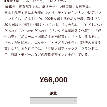
■五味太郎（ごみ たろう）プロフィール
1945年、東京都生まれ。桑沢デザイン研究所ＩＤ科卒業。
日本を代表する絵本作家のひとり。子どもから大人まで幅広いフ
ァンを持ち、絵本を中心に400冊を超える作品を発表。海外でも
20カ国以上で翻訳・出版されている。主な作品に、『かくしたの
だあれ』『たべたのだあれ』（サンケイ児童出版文化賞）、『仔
牛の春』（ボローニャ国際絵本原画展賞）、『さる・るるる』、
『らくがき絵本』、エッセイ『ときどきの少年』（路傍の石文学
賞）など。また近年では、「五味太郎アネックス」ブランドに
て、時計・モビールなどの雑貨デザインも手がけている。
¥66,000
数量