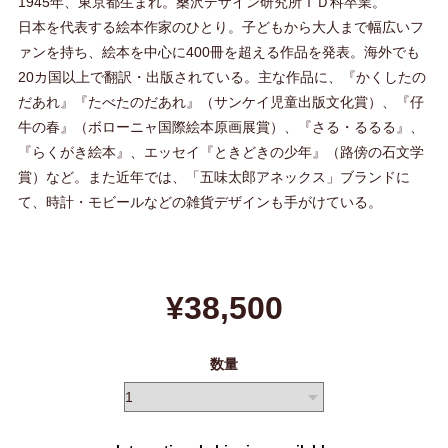
1945年、東京都生まれ。桑沢デザイン研究所ＩＤ科卒業。
日本を代表する絵本作家のひとり。子どもから大人まで幅広いフ
ァンを持ち、絵本を中心に400冊を超える作品を発表。海外でも
20カ国以上で翻訳・出版されている。主な作品に、『かくしたの
だあれ』『たべたのだあれ』（サンケイ児童出版文化賞）、『仔
牛の春』（ボローニャ国際絵本原画展賞）、『さる・るるる』、
『らくがき絵本』、エッセイ『ときどきの少年』（路傍の石文学
賞）など。また近年では、「五味太郎アネックス」ブランドに
て、時計・モビールなどの雑貨デザインも手がけている。
¥38,500
数量