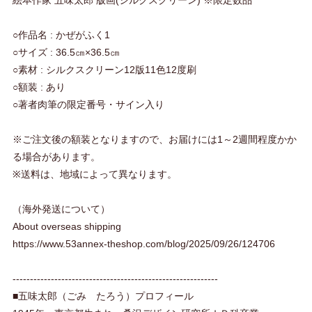
絵本作家 五味太郎 版画(シルクスクリーン) ※限定数品
○作品名 : かぜがふく1
○サイズ : 36.5㎝×36.5㎝
○素材 : シルクスクリーン12版11色12度刷
○額装 : あり
○著者肉筆の限定番号・サイン入り
※ご注文後の額装となりますので、お届けには1～2週間程度かか
る場合があります。
※送料は、地域によって異なります。
（海外発送について）
About overseas shipping
https://www.53annex-theshop.com/blog/2025/09/26/124706
-----------------------------------------------------------
■五味太郎（ごみ たろう）プロフィール