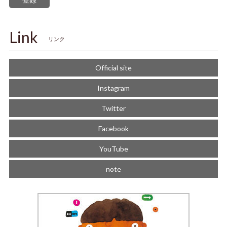
登録
Link
リンク
Official site
Instagram
Twitter
Facebook
YouTube
note